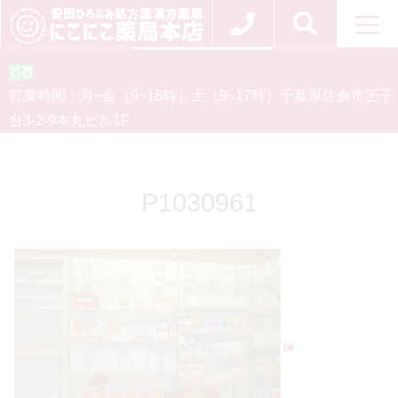
お問い合わせ
0120-554-926
営業時間：
月~金（9~18時）
土（9~17時）
千葉県佐倉市王子
台3-2-9
本丸ビル1F
P1030961