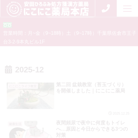
お問い合わせ
0120-554-926
営業時間：
月~金（9~18時）
土（9~17時）
千葉県佐倉市王子
台3-2-9
本丸ビル1F
2025-12
第二回 盆栽教室（苔玉づくり）
にこにこライフ教室
を開催しました｜にこにこ薬局
2025.12.25
夜間頻尿で夜中に何度もトイレ
健康生活
へ…原因と今日からできる3つの
対策