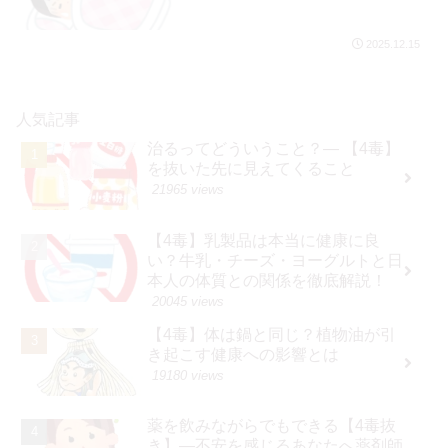
2025.12.15
人気記事
治るってどういうこと？— 【4毒】
を抜いた先に見えてくること
21965 views
【4毒】乳製品は本当に健康に良
い？牛乳・チーズ・ヨーグルトと日
本人の体質との関係を徹底解説！
20045 views
【4毒】体は鍋と同じ？植物油が引
き起こす健康への影響とは
19180 views
薬を飲みながらでもできる【4毒抜
き】―不安を感じるあなたへ薬剤師