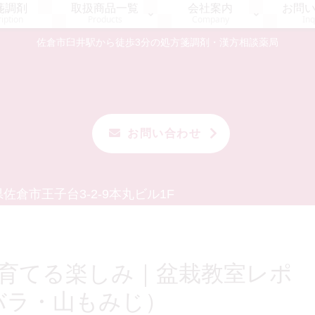
箋調剤
取扱商品一覧
会社案内
お問
iption
Products
Company
Inq
佐倉市臼井駅から徒歩3分の処方箋調剤・漢方相談薬局
お問い合わせ
佐倉市王子台3-2-9
本丸ビル1F
育てる楽しみ｜盆栽教室レポ
バラ・山もみじ）