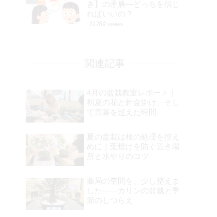
き】の矛盾―どっちを信じ
ればいいの？
11289 views
関連記事
4月の盆栽教室レポート｜
初夏の花と針金掛け、そし
て言葉を超えた時間
夏の盆栽は根の処理を控え
めに｜葉焼けを防ぐ置き場
所と水やりのコツ
薬局の空間を、少し整えま
した――カリンの盆栽と季
節のしつらえ