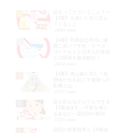
治るってどういうこと？—
【4毒】を抜いた先に見え
てくること
21955 views
【4毒】乳製品は本当に健
康に良い？牛乳・チーズ・
ヨーグルトと日本人の体質
との関係を徹底解説！
20032 views
【4毒】体は鍋と同じ？植
物油が引き起こす健康への
影響とは
19177 views
薬を飲みながらでもできる
【4毒抜き】―不安を感じ
るあなたへ薬剤師が解説
12270 views
病院の食事指導と【4毒抜