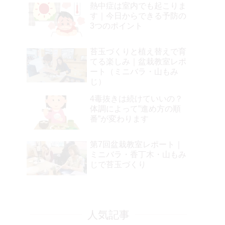
熱中症は室内でも起こりま
す｜今日からできる予防の
3つのポイント
苔玉づくりと植え替えで育
てる楽しみ｜盆栽教室レポ
ート（ミニバラ・山もみ
じ）
4毒抜きは続けていいの？
体調によって”進め方の順
番”が変わります
第7回盆栽教室レポート｜
ミニバラ・香丁木・山もみ
じで苔玉づくり
人気記事