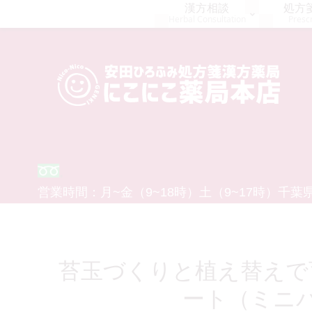
漢方相談
処方
Herbal Consultation
Prescr
0120-554-926
営業時間：
月~金（9~18時）
土（9~17時）
千葉県
苔玉づくりと植え替えで
ート（ミニ