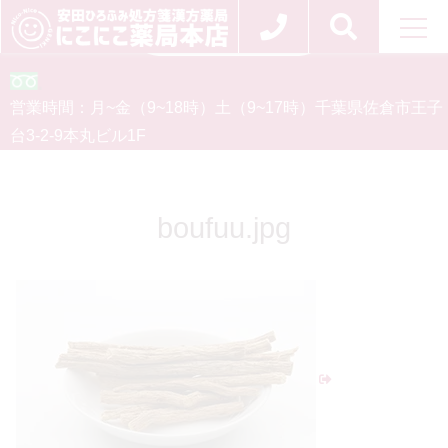
お問い合わせ
0120-554-926
営業時間：
月~金（9~18時）
土（9~17時）
千葉県佐倉市王子
台3-2-9
本丸ビル1F
boufuu.jpg