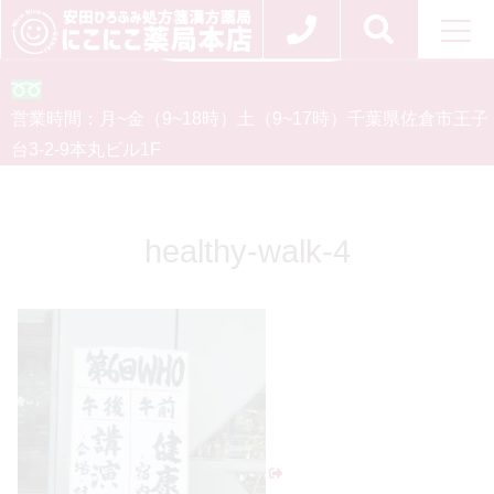
お問い合わせ
0120-554-926
営業時間：
月~金（9~18時）
土（9~17時）
千葉県佐倉市王子
台3-2-9
本丸ビル1F
healthy-walk-4