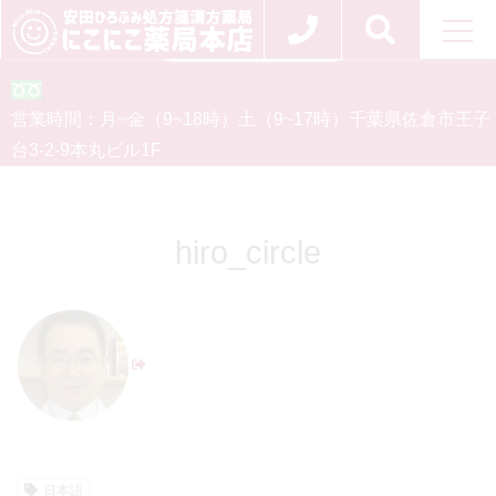
お問い合わせ
0120-554-926
営業時間：
月~金（9~18時）
土（9~17時）
千葉県佐倉市王子
台3-2-9
本丸ビル1F
hiro_circle
日本語