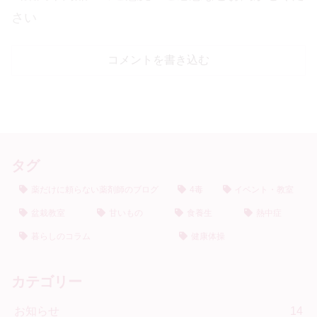
さい
コメントを書き込む
タグ
薬だけに頼らない薬剤師のブログ
4毒
イベント・教室
盆栽教室
甘いもの
食養生
熱中症
暮らしのコラム
健康体操
カテゴリー
お知らせ
14