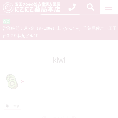
お問い合わせ
0120-554-926
営業時間：
月~金（9~18時）
土（9~17時）
千葉県佐倉市王子
台3-2-9
本丸ビル1F
kiwi
日本語