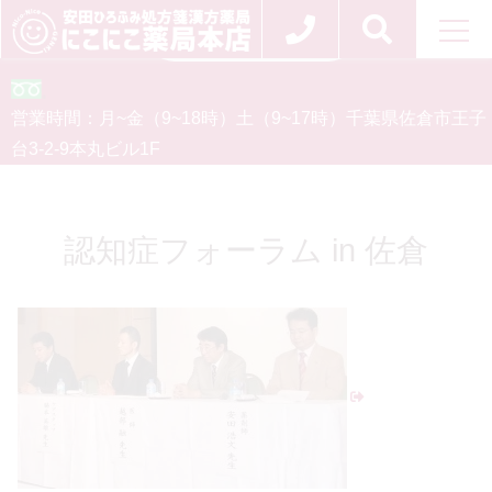
お問い合わせ
0120-554-926
営業時間：
月~金（9~18時）
土（9~17時）
千葉県佐倉市王子
台3-2-9
本丸ビル1F
認知症フォーラム in 佐倉