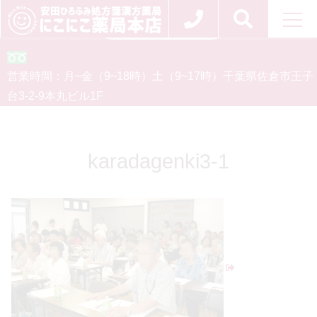
お問い合わせ
0120-554-926
営業時間：
月~金（9~18時）
土（9~17時）
千葉県佐倉市王子
台3-2-9
本丸ビル1F
karadagenki3-1