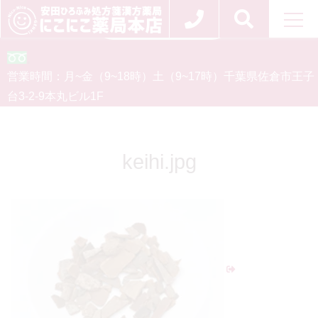
お問い合わせ
0120-554-926
営業時間：
月~金（9~18時）
土（9~17時）
千葉県佐倉市王子
台3-2-9
本丸ビル1F
keihi.jpg