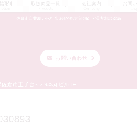
箋調剤
取扱商品一覧
会社案内
お問
iption
Products
Company
Inq
佐倉市臼井駅から徒歩3分の処方箋調剤・漢方相談薬局
お問い合わせ
佐倉市王子台3-2-9
本丸ビル1F
030893