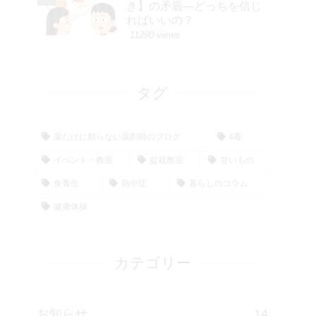
き】の矛盾―どっちを信じ
ればいいの？
11290 views
タグ
薬だけに頼らない薬剤師のブログ
4毒
イベント・教室
盆栽教室
甘いもの
食養生
熱中症
暮らしのコラム
健康体操
カテゴリー
お知らせ
14