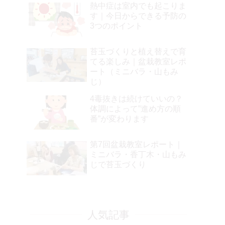
熱中症は室内でも起こりま
す｜今日からできる予防の
3つのポイント
苔玉づくりと植え替えで育
てる楽しみ｜盆栽教室レポ
ート（ミニバラ・山もみ
じ）
4毒抜きは続けていいの？
体調によって”進め方の順
番”が変わります
第7回盆栽教室レポート｜
ミニバラ・香丁木・山もみ
じで苔玉づくり
人気記事