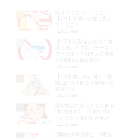
治るってどういうこと？—
【4毒】を抜いた先に見え
てくること
21956 views
【4毒】乳製品は本当に健
康に良い？牛乳・チーズ・
ヨーグルトと日本人の体質
との関係を徹底解説！
20035 views
【4毒】体は鍋と同じ？植
物油が引き起こす健康への
影響とは
19178 views
薬を飲みながらでもできる
【4毒抜き】―不安を感じ
るあなたへ薬剤師が解説
12271 views
病院の食事指導と【4毒抜