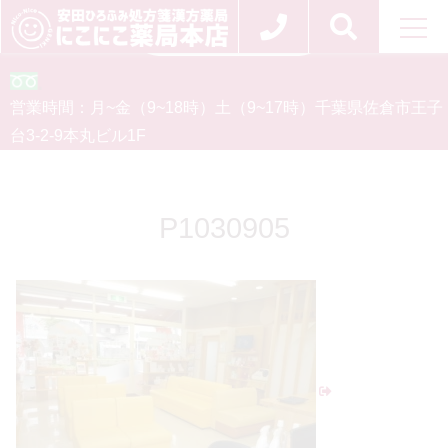
お問い合わせ
0120-554-926
営業時間：
月~金（9~18時）
土（9~17時）
千葉県佐倉市王子
台3-2-9
本丸ビル1F
P1030905