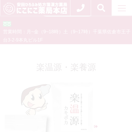
お問い合わせ
0120-554-926
営業時間：
月~金（9~18時）
土（9~17時）
千葉県佐倉市王子
台3-2-9
本丸ビル1F
楽温源・楽養源